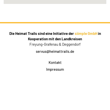
Die Heimat Trails sind eine Initiative der
siimple GmbH
in
Kooperation mit den Landkreisen
Freyung-Grafenau & Deggendorf
servus@heimattrails.de
Kontakt
Impressum
Datenschutz
AGB & Teilnahme
FAQ
Login für Firmen