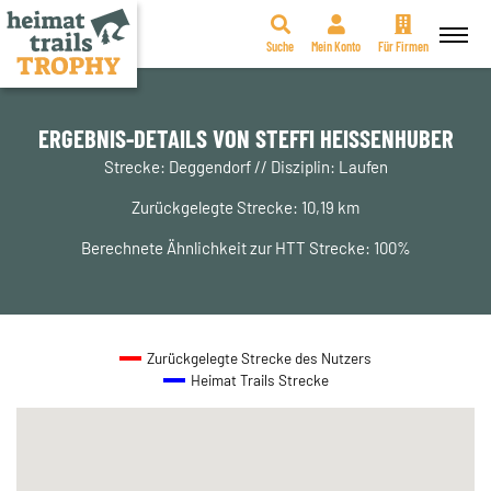
Suche
Mein Konto
Für Firmen
Zum
Inhalt
springen
ERGEBNIS-DETAILS VON STEFFI HEISSENHUBER
Strecke: Deggendorf // Disziplin: Laufen
Zurückgelegte Strecke: 10,19 km
Berechnete Ähnlichkeit zur HTT Strecke: 100%
Zurückgelegte Strecke des Nutzers
Heimat Trails Strecke