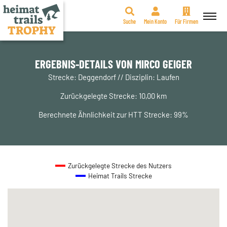
Suche
Mein Konto
Für Firmen
Zum
Inhalt
springen
ERGEBNIS-DETAILS VON MIRCO GEIGER
Strecke: Deggendorf // Disziplin: Laufen
Zurückgelegte Strecke: 10,00 km
Berechnete Ähnlichkeit zur HTT Strecke: 99%
Zurückgelegte Strecke des Nutzers
Heimat Trails Strecke