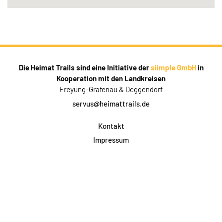
Die Heimat Trails sind eine Initiative der
siimple GmbH
in
Kooperation mit den Landkreisen
Freyung-Grafenau & Deggendorf
servus@heimattrails.de
Kontakt
Impressum
Datenschutz
AGB & Teilnahme
FAQ
Login für Firmen