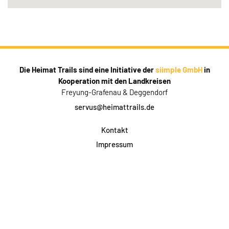
Die Heimat Trails sind eine Initiative der
siimple GmbH
in
Kooperation mit den Landkreisen
Freyung-Grafenau & Deggendorf
servus@heimattrails.de
Kontakt
Impressum
Datenschutz
AGB & Teilnahme
FAQ
Login für Firmen