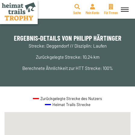
Suche
Mein Konto
Für Firmen
Zum
Inhalt
springen
ERGEBNIS-DETAILS VON PHILIPP HÄRTINGER
Strecke: Deggendorf // Disziplin: Laufen
Zurückgelegte Strecke: 10,24 km
Berechnete Ähnlichkeit zur HTT Strecke: 100%
Zurückgelegte Strecke des Nutzers
Heimat Trails Strecke