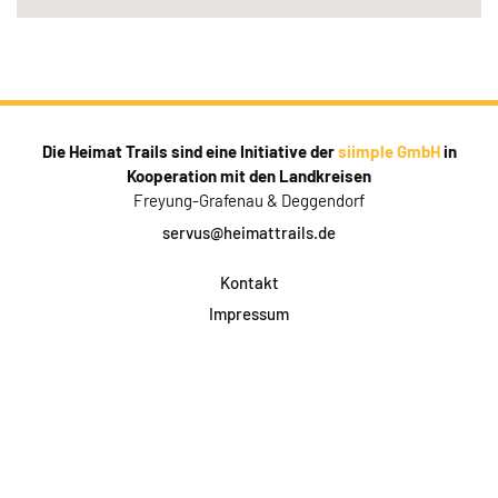
Die Heimat Trails sind eine Initiative der
siimple GmbH
in
Kooperation mit den Landkreisen
Freyung-Grafenau & Deggendorf
servus@heimattrails.de
Kontakt
Impressum
Datenschutz
AGB & Teilnahme
FAQ
Login für Firmen