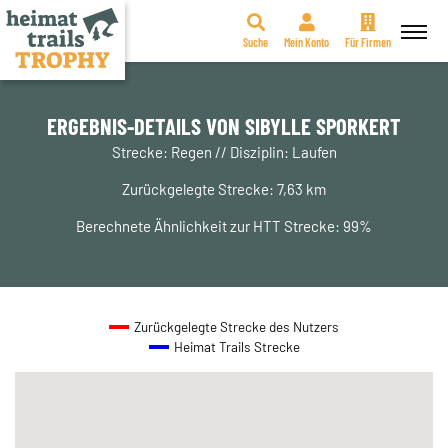
Suche
Mein Konto
Für Firmen
Zum
Inhalt
springen
ERGEBNIS-DETAILS VON SIBYLLE SPORKERT
Strecke: Regen // Disziplin: Laufen
Zurückgelegte Strecke: 7,63 km
Berechnete Ähnlichkeit zur HTT Strecke: 99%
Zurückgelegte Strecke des Nutzers
Heimat Trails Strecke