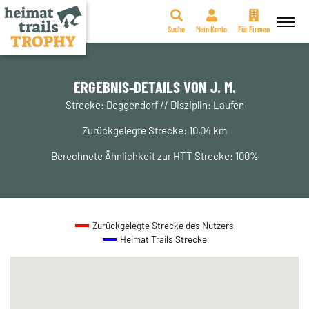
Suche
Mein Konto
Für Firmen
Zum
Inhalt
springen
ERGEBNIS-DETAILS VON J. M.
Strecke: Deggendorf // Disziplin: Laufen
Zurückgelegte Strecke: 10,04 km
Berechnete Ähnlichkeit zur HTT Strecke: 100%
Zurückgelegte Strecke des Nutzers
Heimat Trails Strecke