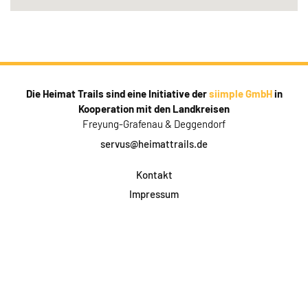
Die Heimat Trails sind eine Initiative der
siimple GmbH
in
Kooperation mit den Landkreisen
Freyung-Grafenau & Deggendorf
servus@heimattrails.de
Kontakt
Impressum
Datenschutz
AGB & Teilnahme
FAQ
Login für Firmen