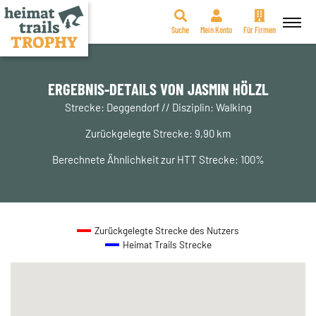
Suche
Mein Konto
Für Firmen
Zum
Inhalt
springen
ERGEBNIS-DETAILS VON JASMIN HÖLZL
Strecke: Deggendorf // Disziplin: Walking
Zurückgelegte Strecke: 9,90 km
Berechnete Ähnlichkeit zur HTT Strecke: 100%
Zurückgelegte Strecke des Nutzers
Heimat Trails Strecke