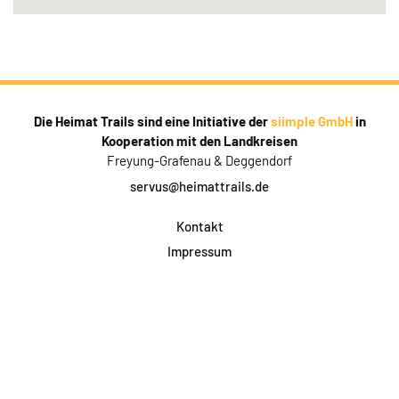
Die Heimat Trails sind eine Initiative der
siimple GmbH
in
Kooperation mit den Landkreisen
Freyung-Grafenau & Deggendorf
servus@heimattrails.de
Kontakt
Impressum
Datenschutz
AGB & Teilnahme
FAQ
Login für Firmen