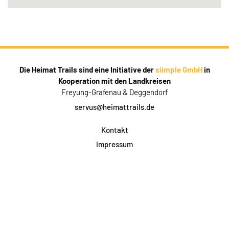
Die Heimat Trails sind eine Initiative der
siimple GmbH
in
Kooperation mit den Landkreisen
Freyung-Grafenau & Deggendorf
servus@heimattrails.de
Kontakt
Impressum
Datenschutz
AGB & Teilnahme
FAQ
Login für Firmen