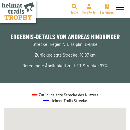
Suche
Mein Konto
Für Firmen
Zum
Inhalt
springen
ERGEBNIS-DETAILS VON ANDREAS HINDRINGER
Strecke: Regen // Disziplin: E-Bike
Zurückgelegte Strecke: 18,07 km
Berechnete Ähnlichkeit zur HTT Strecke: 97%
Zurückgelegte Strecke des Nutzers
Heimat Trails Strecke