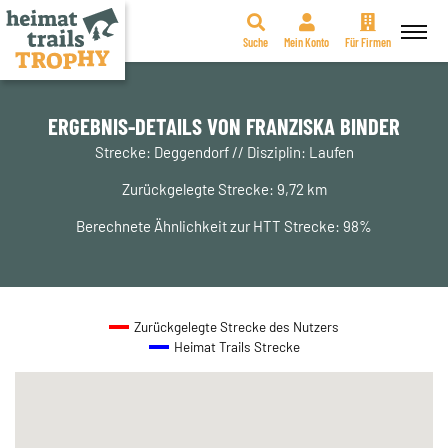
Suche
Mein Konto
Für Firmen
Zum
Inhalt
springen
ERGEBNIS-DETAILS VON FRANZISKA BINDER
Strecke: Deggendorf // Disziplin: Laufen
Zurückgelegte Strecke: 9,72 km
Berechnete Ähnlichkeit zur HTT Strecke: 98%
Zurückgelegte Strecke des Nutzers
Heimat Trails Strecke