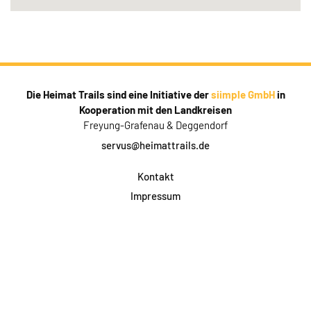
Die Heimat Trails sind eine Initiative der
siimple GmbH
in
Kooperation mit den Landkreisen
Freyung-Grafenau & Deggendorf
servus@heimattrails.de
Kontakt
Impressum
Datenschutz
AGB & Teilnahme
FAQ
Login für Firmen