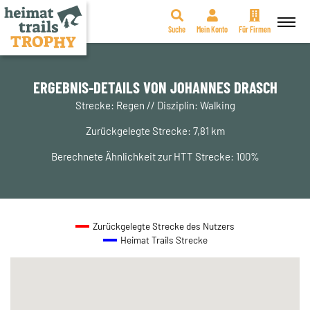
Suche
Mein Konto
Für Firmen
Zum
Inhalt
springen
ERGEBNIS-DETAILS VON JOHANNES DRASCH
Strecke: Regen // Disziplin: Walking
Zurückgelegte Strecke: 7,81 km
Berechnete Ähnlichkeit zur HTT Strecke: 100%
Zurückgelegte Strecke des Nutzers
Heimat Trails Strecke