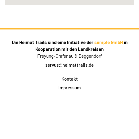
Die Heimat Trails sind eine Initiative der
siimple GmbH
in
Kooperation mit den Landkreisen
Freyung-Grafenau & Deggendorf
servus@heimattrails.de
Kontakt
Impressum
Datenschutz
AGB & Teilnahme
FAQ
Login für Firmen