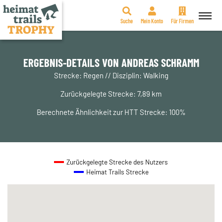
Suche
Mein Konto
Für Firmen
Zum
Inhalt
springen
ERGEBNIS-DETAILS VON ANDREAS SCHRAMM
Strecke: Regen // Disziplin: Walking
Zurückgelegte Strecke: 7,89 km
Berechnete Ähnlichkeit zur HTT Strecke: 100%
Zurückgelegte Strecke des Nutzers
Heimat Trails Strecke