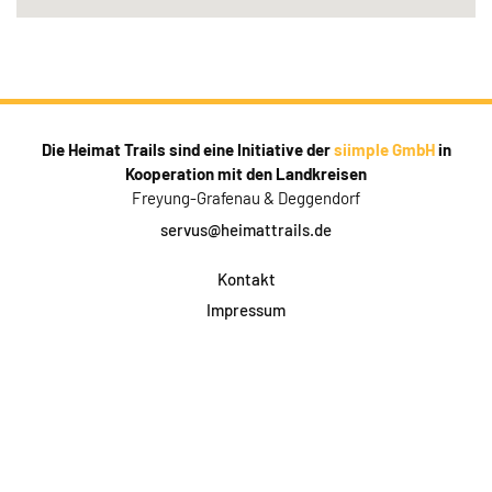
Die Heimat Trails sind eine Initiative der
siimple GmbH
in
Kooperation mit den Landkreisen
Freyung-Grafenau & Deggendorf
servus@heimattrails.de
Kontakt
Impressum
Datenschutz
AGB & Teilnahme
FAQ
Login für Firmen