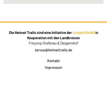
Die Heimat Trails sind eine Initiative der
siimple GmbH
in
Kooperation mit den Landkreisen
Freyung-Grafenau & Deggendorf
servus@heimattrails.de
Kontakt
Impressum
Datenschutz
AGB & Teilnahme
FAQ
Login für Firmen