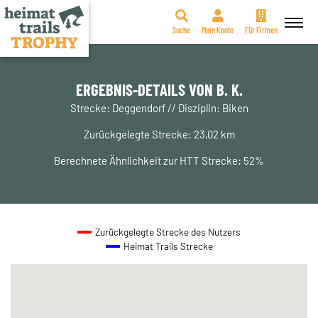
Suche
Mein Konto
Für Firmen
Zum
Inhalt
springen
ERGEBNIS-DETAILS VON B. K.
Strecke: Deggendorf // Disziplin: Biken
Zurückgelegte Strecke: 23,02 km
Berechnete Ähnlichkeit zur HTT Strecke: 52%
Zurückgelegte Strecke des Nutzers
Heimat Trails Strecke