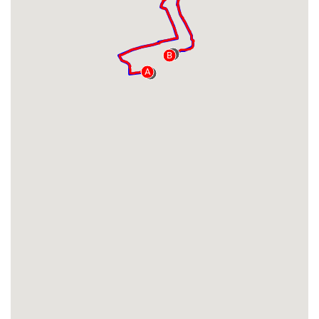
B
B
A
A