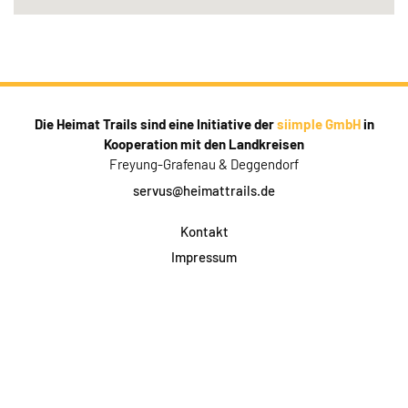
Die Heimat Trails sind eine Initiative der
siimple GmbH
in
Kooperation mit den Landkreisen
Freyung-Grafenau & Deggendorf
servus@heimattrails.de
Kontakt
Impressum
Datenschutz
AGB & Teilnahme
FAQ
Login für Firmen