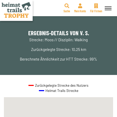
Suche
Mein Konto
Für Firmen
Zum
Inhalt
springen
ERGEBNIS-DETAILS VON V. S.
Strecke: Moos // Disziplin: Walking
Zurückgelegte Strecke: 10,25 km
Berechnete Ähnlichkeit zur HTT Strecke: 99%
Zurückgelegte Strecke des Nutzers
Heimat Trails Strecke