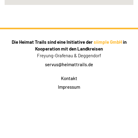
Die Heimat Trails sind eine Initiative der
siimple GmbH
in
Kooperation mit den Landkreisen
Freyung-Grafenau & Deggendorf
servus@heimattrails.de
Kontakt
Impressum
Datenschutz
AGB & Teilnahme
FAQ
Login für Firmen