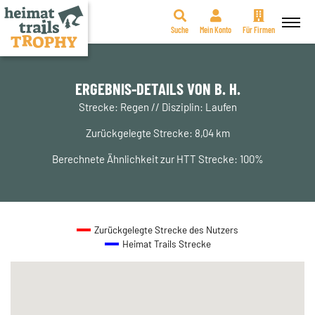
Suche
Mein Konto
Für Firmen
Zum
Inhalt
springen
ERGEBNIS-DETAILS VON B. H.
Strecke: Regen // Disziplin: Laufen
Zurückgelegte Strecke: 8,04 km
Berechnete Ähnlichkeit zur HTT Strecke: 100%
Zurückgelegte Strecke des Nutzers
Heimat Trails Strecke