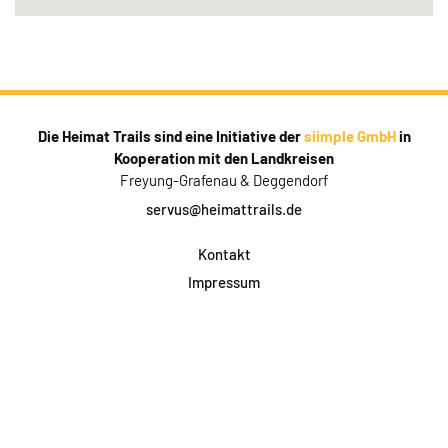
Die Heimat Trails sind eine Initiative der
siimple GmbH
in
Kooperation mit den Landkreisen
Freyung-Grafenau & Deggendorf
servus@heimattrails.de
Kontakt
Impressum
Datenschutz
AGB & Teilnahme
FAQ
Login für Firmen