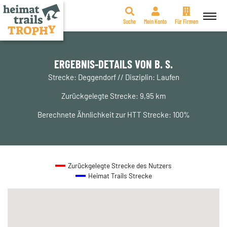
Suche
Mein Konto
Für Firmen
Zum
Inhalt
springen
ERGEBNIS-DETAILS VON B. S.
Strecke: Deggendorf // Disziplin: Laufen
Zurückgelegte Strecke: 9,95 km
Berechnete Ähnlichkeit zur HTT Strecke: 100%
Zurückgelegte Strecke des Nutzers
Heimat Trails Strecke