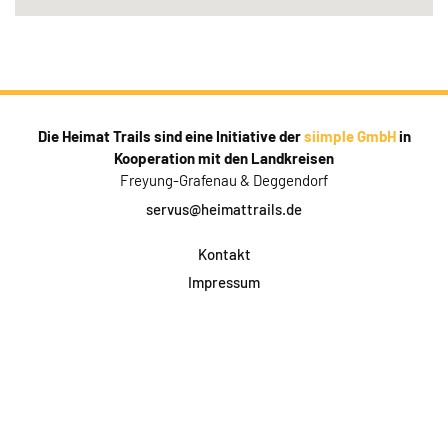
Die Heimat Trails sind eine Initiative der
siimple GmbH
in
Kooperation mit den Landkreisen
Freyung-Grafenau & Deggendorf
servus@heimattrails.de
Kontakt
Impressum
Datenschutz
AGB & Teilnahme
FAQ
Login für Firmen