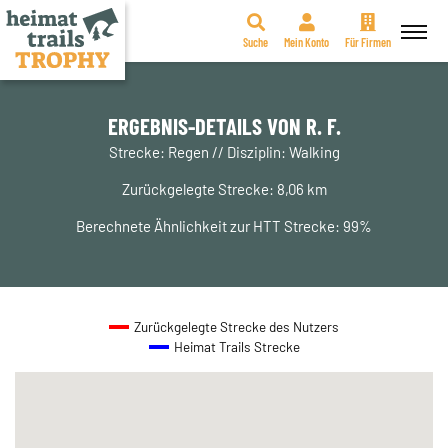
Suche
Mein Konto
Für Firmen
Zum
Inhalt
springen
ERGEBNIS-DETAILS VON R. F.
Strecke: Regen // Disziplin: Walking
Zurückgelegte Strecke: 8,06 km
Berechnete Ähnlichkeit zur HTT Strecke: 99%
Zurückgelegte Strecke des Nutzers
Heimat Trails Strecke