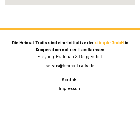
Die Heimat Trails sind eine Initiative der
siimple GmbH
in
Kooperation mit den Landkreisen
Freyung-Grafenau & Deggendorf
servus@heimattrails.de
Kontakt
Impressum
Datenschutz
AGB & Teilnahme
FAQ
Login für Firmen