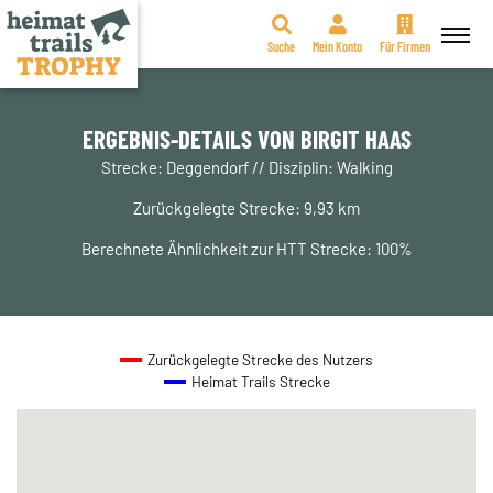
Suche
Mein Konto
Für Firmen
Zum
Inhalt
springen
ERGEBNIS-DETAILS VON BIRGIT HAAS
Strecke: Deggendorf // Disziplin: Walking
Zurückgelegte Strecke: 9,93 km
Berechnete Ähnlichkeit zur HTT Strecke: 100%
Zurückgelegte Strecke des Nutzers
Heimat Trails Strecke