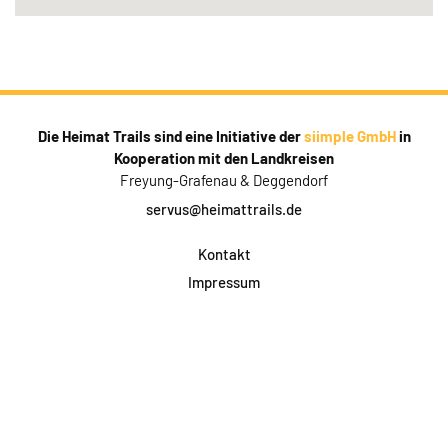
Die Heimat Trails sind eine Initiative der
siimple GmbH
in
Kooperation mit den Landkreisen
Freyung-Grafenau & Deggendorf
servus@heimattrails.de
Kontakt
Impressum
Datenschutz
AGB & Teilnahme
FAQ
Login für Firmen