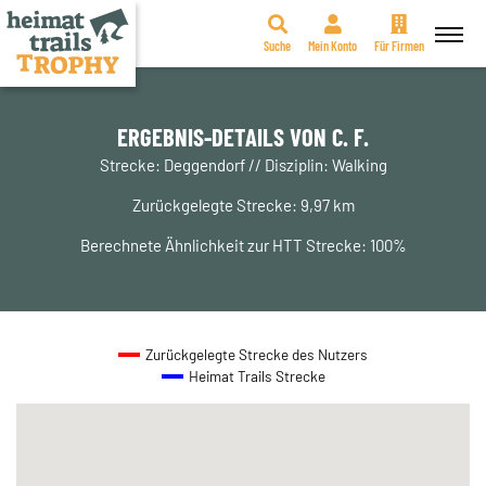
Suche
Mein Konto
Für Firmen
Zum
Inhalt
springen
ERGEBNIS-DETAILS VON C. F.
Strecke: Deggendorf // Disziplin: Walking
Zurückgelegte Strecke: 9,97 km
Berechnete Ähnlichkeit zur HTT Strecke: 100%
Zurückgelegte Strecke des Nutzers
Heimat Trails Strecke