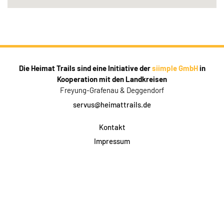
Die Heimat Trails sind eine Initiative der
siimple GmbH
in
Kooperation mit den Landkreisen
Freyung-Grafenau & Deggendorf
servus@heimattrails.de
Kontakt
Impressum
Datenschutz
AGB & Teilnahme
FAQ
Login für Firmen