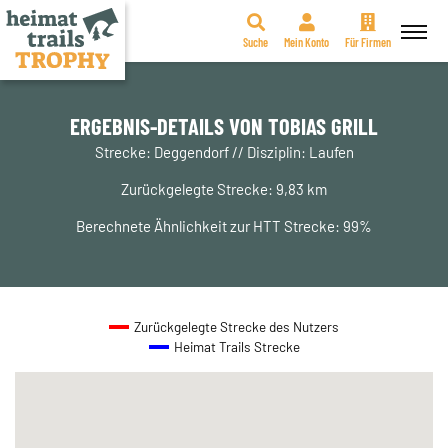
Suche
Mein Konto
Für Firmen
Zum
Inhalt
springen
ERGEBNIS-DETAILS VON TOBIAS GRILL
Strecke: Deggendorf // Disziplin: Laufen
Zurückgelegte Strecke: 9,83 km
Berechnete Ähnlichkeit zur HTT Strecke: 99%
Zurückgelegte Strecke des Nutzers
Heimat Trails Strecke