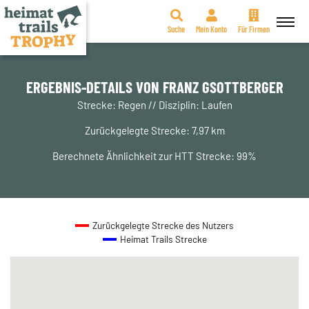
Suche
Mein Konto
Für Firmen
Zum
Inhalt
springen
ERGEBNIS-DETAILS VON FRANZ GSOTTBERGER
Strecke: Regen // Disziplin: Laufen
Zurückgelegte Strecke: 7,97 km
Berechnete Ähnlichkeit zur HTT Strecke: 99%
Zurückgelegte Strecke des Nutzers
Heimat Trails Strecke