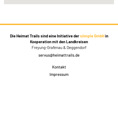
Die Heimat Trails sind eine Initiative der
siimple GmbH
in
Kooperation mit den Landkreisen
Freyung-Grafenau & Deggendorf
servus@heimattrails.de
Kontakt
Impressum
Datenschutz
AGB & Teilnahme
FAQ
Login für Firmen