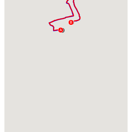
B
B
A
A