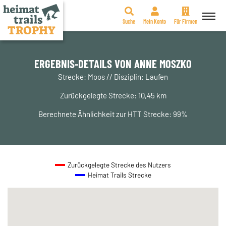
Suche
Mein Konto
Für Firmen
Zum
Inhalt
springen
ERGEBNIS-DETAILS VON ANNE MOSZKO
Strecke: Moos // Disziplin: Laufen
Zurückgelegte Strecke: 10,45 km
Berechnete Ähnlichkeit zur HTT Strecke: 99%
Zurückgelegte Strecke des Nutzers
Heimat Trails Strecke