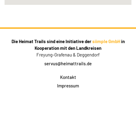
Die Heimat Trails sind eine Initiative der
siimple GmbH
in
Kooperation mit den Landkreisen
Freyung-Grafenau & Deggendorf
servus@heimattrails.de
Kontakt
Impressum
Datenschutz
AGB & Teilnahme
FAQ
Login für Firmen