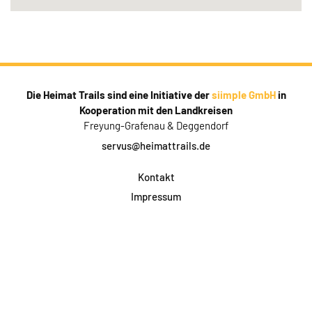
Die Heimat Trails sind eine Initiative der
siimple GmbH
in
Kooperation mit den Landkreisen
Freyung-Grafenau & Deggendorf
servus@heimattrails.de
Kontakt
Impressum
Datenschutz
AGB & Teilnahme
FAQ
Login für Firmen