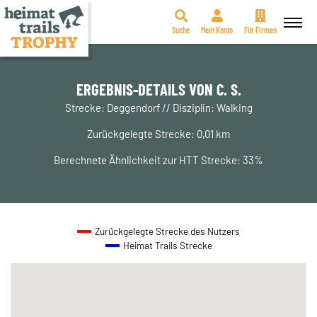
Suche
Mein Konto
Für Firmen
Zum
Inhalt
springen
ERGEBNIS-DETAILS VON C. S.
Strecke: Deggendorf // Disziplin: Walking
Zurückgelegte Strecke: 0,01 km
Berechnete Ähnlichkeit zur HTT Strecke: 33%
Zurückgelegte Strecke des Nutzers
Heimat Trails Strecke