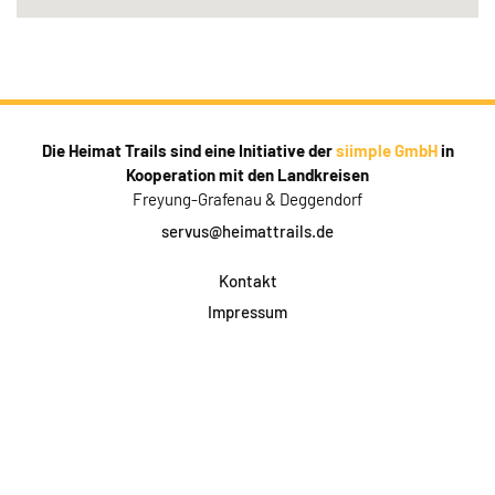
Die Heimat Trails sind eine Initiative der
siimple GmbH
in
Kooperation mit den Landkreisen
Freyung-Grafenau & Deggendorf
servus@heimattrails.de
Kontakt
Impressum
Datenschutz
AGB & Teilnahme
FAQ
Login für Firmen