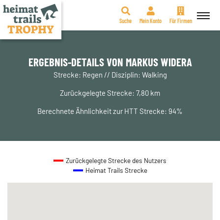
Suche
Mein Konto
Für Firmen
Zum
Inhalt
springen
ERGEBNIS-DETAILS VON MARKUS WIDERA
Strecke: Regen // Disziplin: Walking
Zurückgelegte Strecke: 7,80 km
Berechnete Ähnlichkeit zur HTT Strecke: 94%
Zurückgelegte Strecke des Nutzers
Heimat Trails Strecke