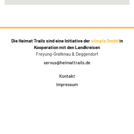
Die Heimat Trails sind eine Initiative der
siimple GmbH
in
Kooperation mit den Landkreisen
Freyung-Grafenau & Deggendorf
servus@heimattrails.de
Kontakt
Impressum
Datenschutz
AGB & Teilnahme
FAQ
Login für Firmen