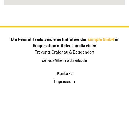
Die Heimat Trails sind eine Initiative der
siimple GmbH
in
Kooperation mit den Landkreisen
Freyung-Grafenau & Deggendorf
servus@heimattrails.de
Kontakt
Impressum
Datenschutz
AGB & Teilnahme
FAQ
Login für Firmen