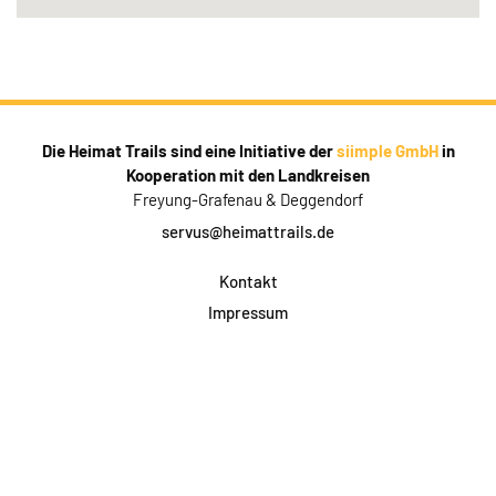
Die Heimat Trails sind eine Initiative der
siimple GmbH
in
Kooperation mit den Landkreisen
Freyung-Grafenau & Deggendorf
servus@heimattrails.de
Kontakt
Impressum
Datenschutz
AGB & Teilnahme
FAQ
Login für Firmen