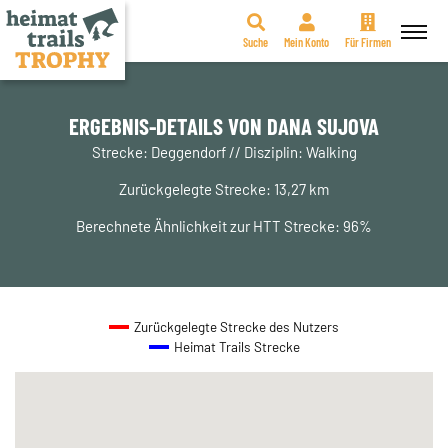
Suche
Mein Konto
Für Firmen
Zum
Inhalt
springen
ERGEBNIS-DETAILS VON DANA SUJOVA
Strecke: Deggendorf // Disziplin: Walking
Zurückgelegte Strecke: 13,27 km
Berechnete Ähnlichkeit zur HTT Strecke: 96%
Zurückgelegte Strecke des Nutzers
Heimat Trails Strecke