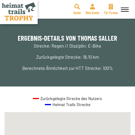
Suche
Mein Konto
Für Firmen
Zum
Inhalt
springen
ERGEBNIS-DETAILS VON THOMAS SALLER
Strecke: Regen // Disziplin: E-Bike
Zurückgelegte Strecke: 18,10 km
Berechnete Ähnlichkeit zur HTT Strecke: 100%
Zurückgelegte Strecke des Nutzers
Heimat Trails Strecke