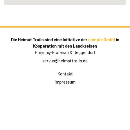
Die Heimat Trails sind eine Initiative der
siimple GmbH
in
Kooperation mit den Landkreisen
Freyung-Grafenau & Deggendorf
servus@heimattrails.de
Kontakt
Impressum
Datenschutz
AGB & Teilnahme
FAQ
Login für Firmen