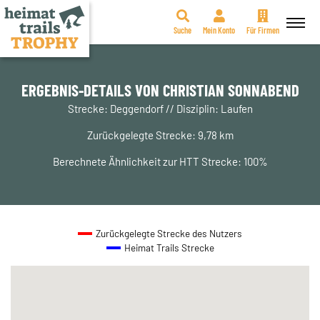
Suche
Mein Konto
Für Firmen
Zum
Inhalt
springen
ERGEBNIS-DETAILS VON CHRISTIAN SONNABEND
Strecke: Deggendorf // Disziplin: Laufen
Zurückgelegte Strecke: 9,78 km
Berechnete Ähnlichkeit zur HTT Strecke: 100%
Zurückgelegte Strecke des Nutzers
Heimat Trails Strecke