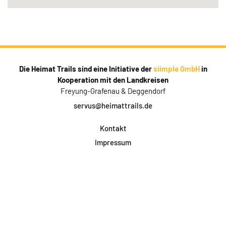
Die Heimat Trails sind eine Initiative der
siimple GmbH
in
Kooperation mit den Landkreisen
Freyung-Grafenau & Deggendorf
servus@heimattrails.de
Kontakt
Impressum
Datenschutz
AGB & Teilnahme
FAQ
Login für Firmen