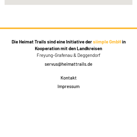
Die Heimat Trails sind eine Initiative der
siimple GmbH
in
Kooperation mit den Landkreisen
Freyung-Grafenau & Deggendorf
servus@heimattrails.de
Kontakt
Impressum
Datenschutz
AGB & Teilnahme
FAQ
Login für Firmen