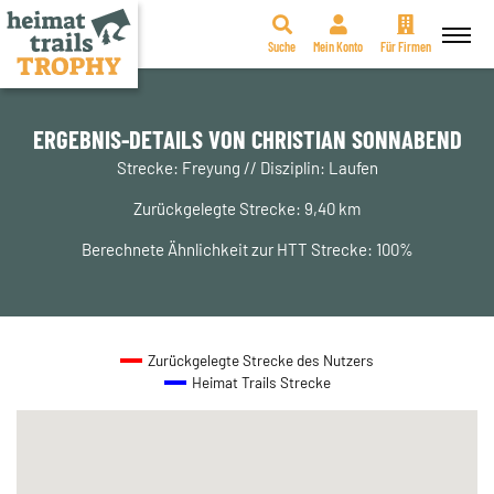
Suche
Mein Konto
Für Firmen
Zum
Inhalt
springen
ERGEBNIS-DETAILS VON CHRISTIAN SONNABEND
Strecke: Freyung // Disziplin: Laufen
Zurückgelegte Strecke: 9,40 km
Berechnete Ähnlichkeit zur HTT Strecke: 100%
Zurückgelegte Strecke des Nutzers
Heimat Trails Strecke