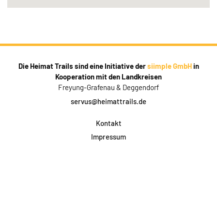
Die Heimat Trails sind eine Initiative der
siimple GmbH
in
Kooperation mit den Landkreisen
Freyung-Grafenau & Deggendorf
servus@heimattrails.de
Kontakt
Impressum
Datenschutz
AGB & Teilnahme
FAQ
Login für Firmen