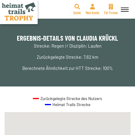
Suche
Mein Konto
Für Firmen
Zum
Inhalt
springen
ERGEBNIS-DETAILS VON CLAUDIA KRÜCKL
Strecke: Regen // Disziplin: Laufen
Zurückgelegte Strecke: 7,62 km
Berechnete Ähnlichkeit zur HTT Strecke: 100%
Zurückgelegte Strecke des Nutzers
Heimat Trails Strecke