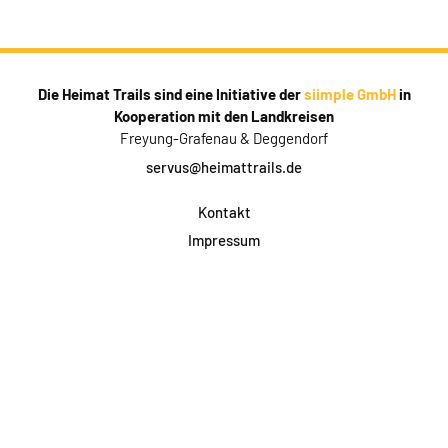
Die Heimat Trails sind eine Initiative der
siimple GmbH
in
Kooperation mit den Landkreisen
Freyung-Grafenau & Deggendorf
servus@heimattrails.de
Kontakt
Impressum
Datenschutz
AGB & Teilnahme
FAQ
Login für Firmen