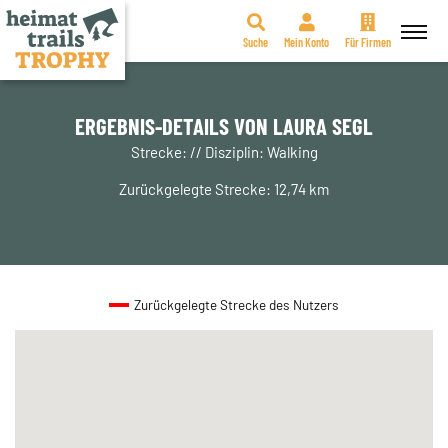
Suche
Mein Konto
Für Firmen
Zum
Inhalt
springen
ERGEBNIS-DETAILS VON LAURA SEGL
Strecke: // Disziplin: Walking
Zurückgelegte Strecke: 12,74 km
Zurückgelegte Strecke des Nutzers