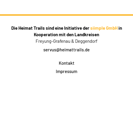
Die Heimat Trails sind eine Initiative der
siimple GmbH
in
Kooperation mit den Landkreisen
Freyung-Grafenau & Deggendorf
servus@heimattrails.de
Kontakt
Impressum
Datenschutz
AGB & Teilnahme
FAQ
Login für Firmen