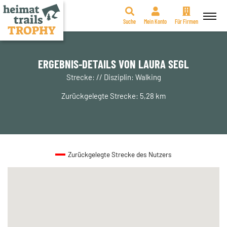
Suche
Mein Konto
Für Firmen
Zum
Inhalt
springen
ERGEBNIS-DETAILS VON LAURA SEGL
Strecke: // Disziplin: Walking
Zurückgelegte Strecke: 5,28 km
Zurückgelegte Strecke des Nutzers