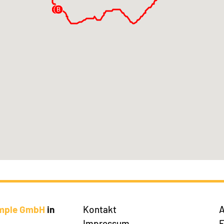
A
B
imple GmbH
in
Kontakt
A
Impressum