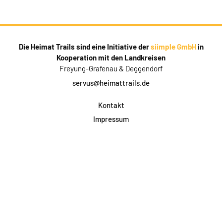
Die Heimat Trails sind eine Initiative der
siimple GmbH
in
Kooperation mit den Landkreisen
Freyung-Grafenau & Deggendorf
servus@heimattrails.de
Kontakt
Impressum
Datenschutz
AGB & Teilnahme
FAQ
Login für Firmen