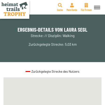
Suche
Mein Konto
Für Firmen
Zum
Inhalt
springen
ERGEBNIS-DETAILS VON LAURA SEGL
Strecke: // Disziplin: Walking
Zurückgelegte Strecke: 5,03 km
Zurückgelegte Strecke des Nutzers