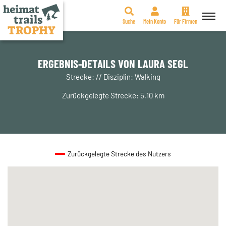
Suche
Mein Konto
Für Firmen
Zum
Inhalt
springen
ERGEBNIS-DETAILS VON LAURA SEGL
Strecke: // Disziplin: Walking
Zurückgelegte Strecke: 5,10 km
Zurückgelegte Strecke des Nutzers