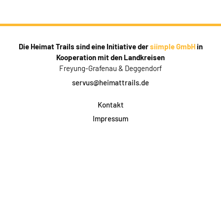
Die Heimat Trails sind eine Initiative der
siimple GmbH
in
Kooperation mit den Landkreisen
Freyung-Grafenau & Deggendorf
servus@heimattrails.de
Kontakt
Impressum
Datenschutz
AGB & Teilnahme
FAQ
Login für Firmen