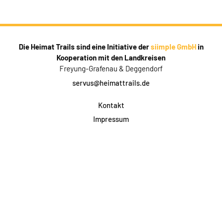
Die Heimat Trails sind eine Initiative der
siimple GmbH
in
Kooperation mit den Landkreisen
Freyung-Grafenau & Deggendorf
servus@heimattrails.de
Kontakt
Impressum
Datenschutz
AGB & Teilnahme
FAQ
Login für Firmen