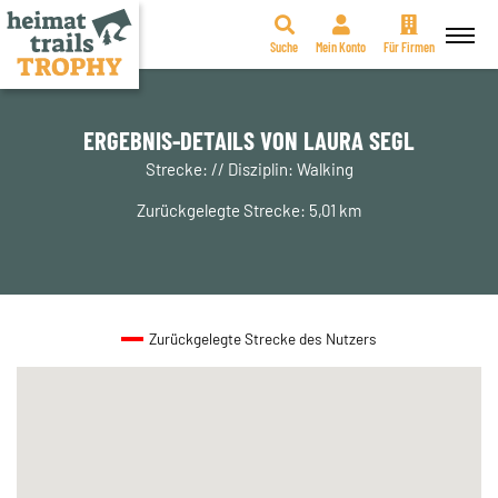
Suche
Mein Konto
Für Firmen
Zum
Inhalt
springen
ERGEBNIS-DETAILS VON LAURA SEGL
Strecke: // Disziplin: Walking
Zurückgelegte Strecke: 5,01 km
Zurückgelegte Strecke des Nutzers