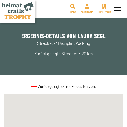
Suche
Mein Konto
Für Firmen
Zum
Inhalt
springen
ERGEBNIS-DETAILS VON LAURA SEGL
Strecke: // Disziplin: Walking
Zurückgelegte Strecke: 5,20 km
Zurückgelegte Strecke des Nutzers