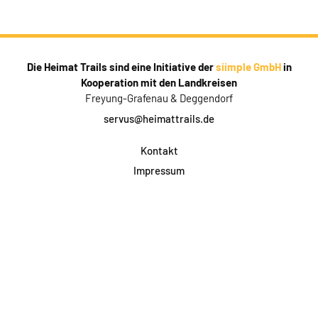
Die Heimat Trails sind eine Initiative der
siimple GmbH
in
Kooperation mit den Landkreisen
Freyung-Grafenau & Deggendorf
servus@heimattrails.de
Kontakt
Impressum
Datenschutz
AGB & Teilnahme
FAQ
Login für Firmen