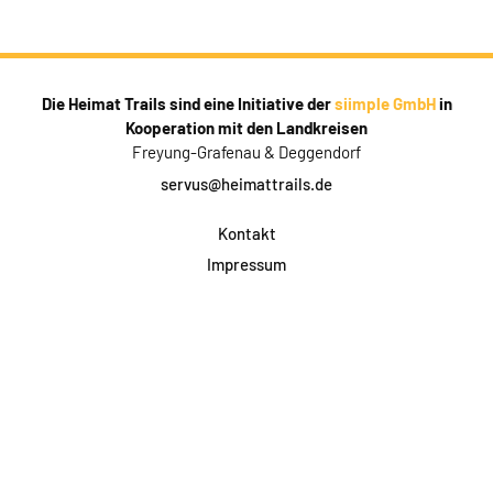
Die Heimat Trails sind eine Initiative der
siimple GmbH
in
Kooperation mit den Landkreisen
Freyung-Grafenau & Deggendorf
servus@heimattrails.de
Kontakt
Impressum
Datenschutz
AGB & Teilnahme
FAQ
Login für Firmen