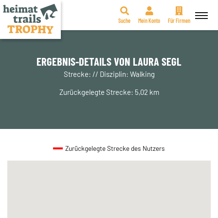
Suche
Mein Konto
Für Firmen
Zum
Inhalt
springen
ERGEBNIS-DETAILS VON LAURA SEGL
Strecke: // Disziplin: Walking
Zurückgelegte Strecke: 5,02 km
Zurückgelegte Strecke des Nutzers