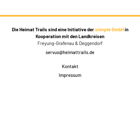
Die Heimat Trails sind eine Initiative der
siimple GmbH
in
Kooperation mit den Landkreisen
Freyung-Grafenau & Deggendorf
servus@heimattrails.de
Kontakt
Impressum
Datenschutz
AGB & Teilnahme
FAQ
Login für Firmen