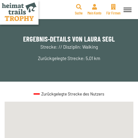
Suche
Mein Konto
Für Firmen
Zum
Inhalt
springen
ERGEBNIS-DETAILS VON LAURA SEGL
Strecke: // Disziplin: Walking
Zurückgelegte Strecke: 5,01 km
Zurückgelegte Strecke des Nutzers