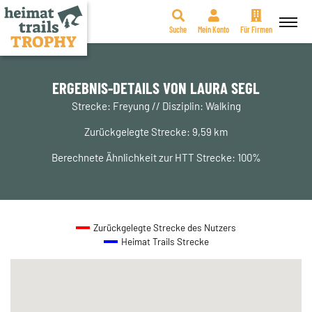
Suche
Mein Konto
Für Firmen
Zum
Inhalt
springen
ERGEBNIS-DETAILS VON LAURA SEGL
Strecke: Freyung // Disziplin: Walking
Zurückgelegte Strecke: 9,59 km
Berechnete Ähnlichkeit zur HTT Strecke: 100%
Zurückgelegte Strecke des Nutzers
Heimat Trails Strecke