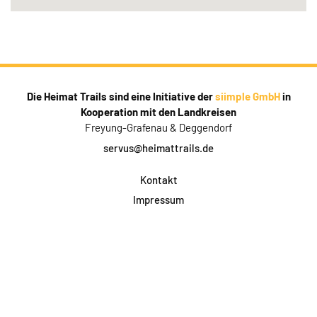
Die Heimat Trails sind eine Initiative der
siimple GmbH
in
Kooperation mit den Landkreisen
Freyung-Grafenau & Deggendorf
servus@heimattrails.de
Kontakt
Impressum
Datenschutz
AGB & Teilnahme
FAQ
Login für Firmen