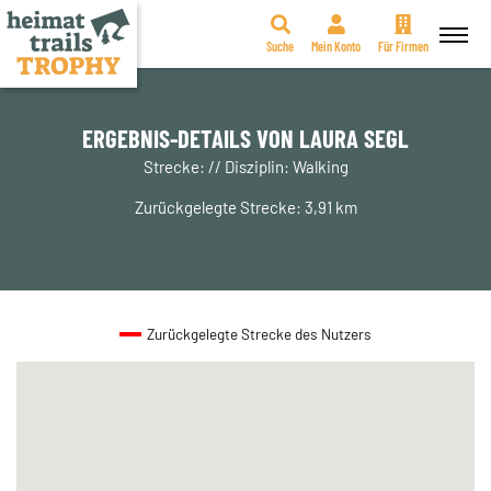
Suche
Mein Konto
Für Firmen
Zum
Inhalt
springen
ERGEBNIS-DETAILS VON LAURA SEGL
Strecke: // Disziplin: Walking
Zurückgelegte Strecke: 3,91 km
Zurückgelegte Strecke des Nutzers