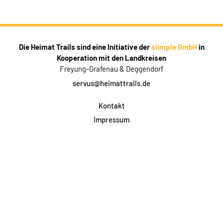
Die Heimat Trails sind eine Initiative der
siimple GmbH
in
Kooperation mit den Landkreisen
Freyung-Grafenau & Deggendorf
servus@heimattrails.de
Kontakt
Impressum
Datenschutz
AGB & Teilnahme
FAQ
Login für Firmen