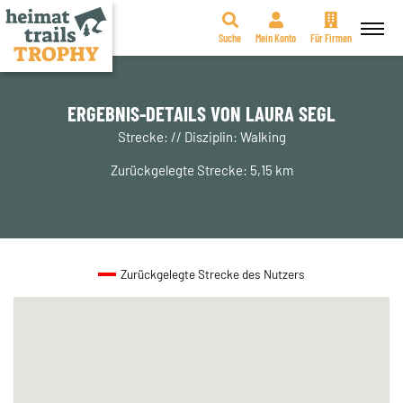
Suche
Mein Konto
Für Firmen
Zum
Inhalt
springen
ERGEBNIS-DETAILS VON LAURA SEGL
Strecke: // Disziplin: Walking
Zurückgelegte Strecke: 5,15 km
Zurückgelegte Strecke des Nutzers