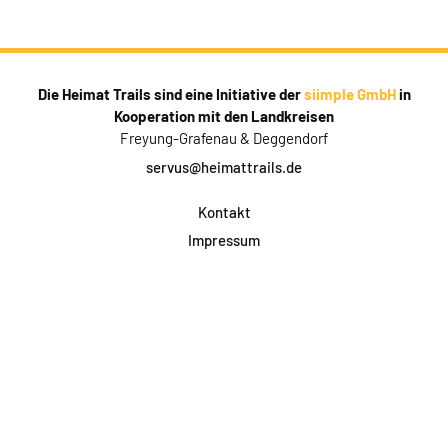
Die Heimat Trails sind eine Initiative der
siimple GmbH
in
Kooperation mit den Landkreisen
Freyung-Grafenau & Deggendorf
servus@heimattrails.de
Kontakt
Impressum
Datenschutz
AGB & Teilnahme
FAQ
Login für Firmen