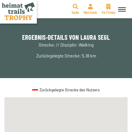
Suche
Mein Konto
Für Firmen
Zum
Inhalt
springen
ERGEBNIS-DETAILS VON LAURA SEGL
Strecke: // Disziplin: Walking
Zurückgelegte Strecke: 5,18 km
Zurückgelegte Strecke des Nutzers