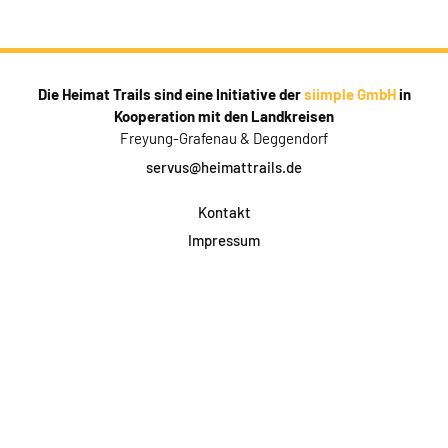
Die Heimat Trails sind eine Initiative der
siimple GmbH
in
Kooperation mit den Landkreisen
Freyung-Grafenau & Deggendorf
servus@heimattrails.de
Kontakt
Impressum
Datenschutz
AGB & Teilnahme
FAQ
Login für Firmen