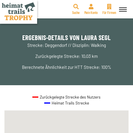
Suche
Mein Konto
Für Firmen
Zum
Inhalt
springen
ERGEBNIS-DETAILS VON LAURA SEGL
Strecke: Deggendorf // Disziplin: Walking
Zurückgelegte Strecke: 10,03 km
Berechnete Ähnlichkeit zur HTT Strecke: 100%
Zurückgelegte Strecke des Nutzers
Heimat Trails Strecke