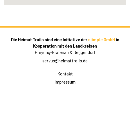
Die Heimat Trails sind eine Initiative der
siimple GmbH
in
Kooperation mit den Landkreisen
Freyung-Grafenau & Deggendorf
servus@heimattrails.de
Kontakt
Impressum
Datenschutz
AGB & Teilnahme
FAQ
Login für Firmen