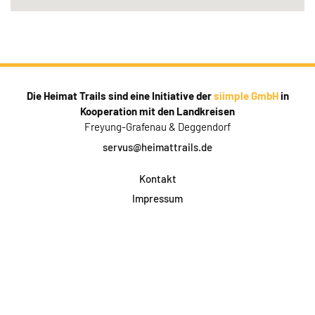
Die Heimat Trails sind eine Initiative der
siimple GmbH
in
Kooperation mit den Landkreisen
Freyung-Grafenau & Deggendorf
servus@heimattrails.de
Kontakt
Impressum
Datenschutz
AGB & Teilnahme
FAQ
Login für Firmen