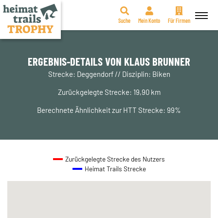
Suche
Mein Konto
Für Firmen
Zum
Inhalt
springen
ERGEBNIS-DETAILS VON KLAUS BRUNNER
Strecke: Deggendorf // Disziplin: Biken
Zurückgelegte Strecke: 19,90 km
Berechnete Ähnlichkeit zur HTT Strecke: 99%
Zurückgelegte Strecke des Nutzers
Heimat Trails Strecke