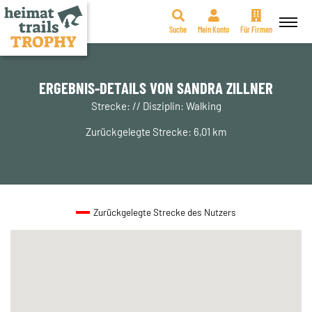
Suche
Mein Konto
Für Firmen
Zum
Inhalt
springen
ERGEBNIS-DETAILS VON SANDRA ZILLNER
Strecke: // Disziplin: Walking
Zurückgelegte Strecke: 6,01 km
Zurückgelegte Strecke des Nutzers