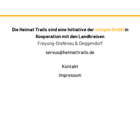
Die Heimat Trails sind eine Initiative der
siimple GmbH
in
Kooperation mit den Landkreisen
Freyung-Grafenau & Deggendorf
servus@heimattrails.de
Kontakt
Impressum
Datenschutz
AGB & Teilnahme
FAQ
Login für Firmen