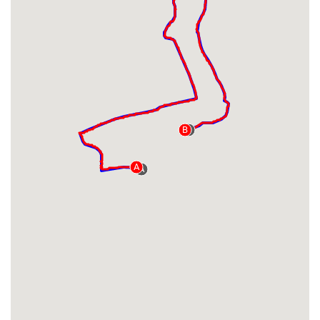
B
B
A
A