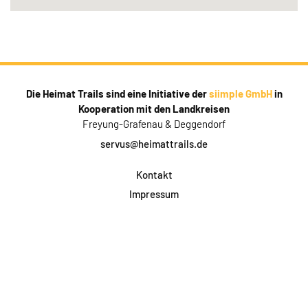
Die Heimat Trails sind eine Initiative der
siimple GmbH
in
Kooperation mit den Landkreisen
Freyung-Grafenau & Deggendorf
servus@heimattrails.de
Kontakt
Impressum
Datenschutz
AGB & Teilnahme
FAQ
Login für Firmen