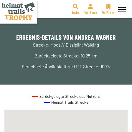
Suche
Mein Konto
Für Firmen
Zum
Inhalt
springen
ERGEBNIS-DETAILS VON ANDREA WAGNER
Strecke: Moos // Disziplin: Walking
Zurückgelegte Strecke: 10,25 km
Berechnete Ähnlichkeit zur HTT Strecke: 100%
Zurückgelegte Strecke des Nutzers
Heimat Trails Strecke