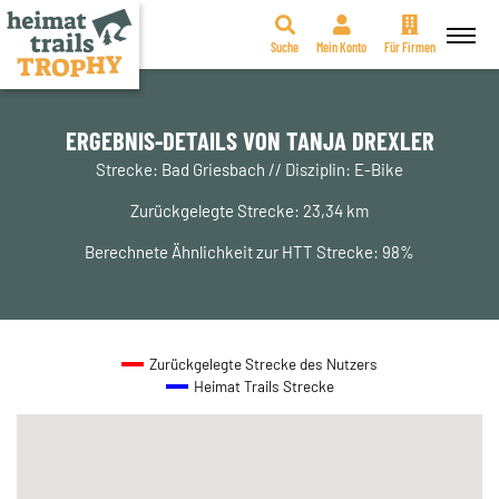
Suche
Mein Konto
Für Firmen
Zum
Inhalt
springen
ERGEBNIS-DETAILS VON TANJA DREXLER
Strecke: Bad Griesbach // Disziplin: E-Bike
Zurückgelegte Strecke: 23,34 km
Berechnete Ähnlichkeit zur HTT Strecke: 98%
Zurückgelegte Strecke des Nutzers
Heimat Trails Strecke