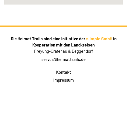
Die Heimat Trails sind eine Initiative der
siimple GmbH
in
Kooperation mit den Landkreisen
Freyung-Grafenau & Deggendorf
servus@heimattrails.de
Kontakt
Impressum
Datenschutz
AGB & Teilnahme
FAQ
Login für Firmen