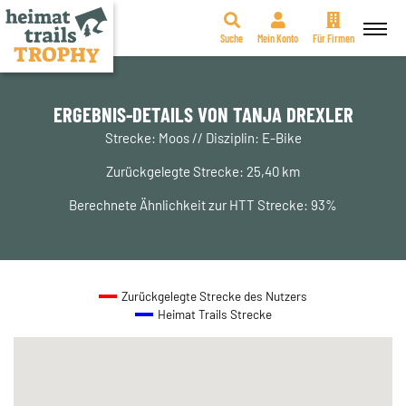
Suche
Mein Konto
Für Firmen
Zum
Inhalt
springen
ERGEBNIS-DETAILS VON TANJA DREXLER
Strecke: Moos // Disziplin: E-Bike
Zurückgelegte Strecke: 25,40 km
Berechnete Ähnlichkeit zur HTT Strecke: 93%
Zurückgelegte Strecke des Nutzers
Heimat Trails Strecke