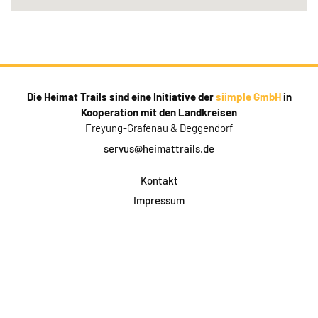
Die Heimat Trails sind eine Initiative der
siimple GmbH
in
Kooperation mit den Landkreisen
Freyung-Grafenau & Deggendorf
servus@heimattrails.de
Kontakt
Impressum
Datenschutz
AGB & Teilnahme
FAQ
Login für Firmen