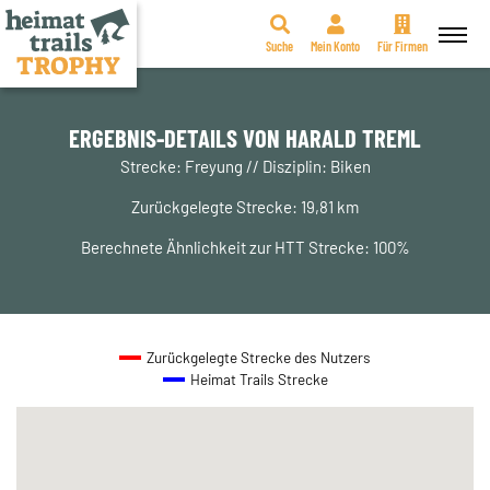
Suche
Mein Konto
Für Firmen
Zum
Inhalt
springen
ERGEBNIS-DETAILS VON HARALD TREML
Strecke: Freyung // Disziplin: Biken
Zurückgelegte Strecke: 19,81 km
Berechnete Ähnlichkeit zur HTT Strecke: 100%
Zurückgelegte Strecke des Nutzers
Heimat Trails Strecke