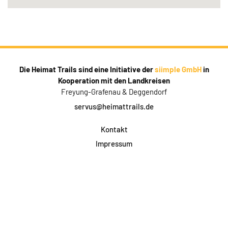
Die Heimat Trails sind eine Initiative der
siimple GmbH
in
Kooperation mit den Landkreisen
Freyung-Grafenau & Deggendorf
servus@heimattrails.de
Kontakt
Impressum
Datenschutz
AGB & Teilnahme
FAQ
Login für Firmen