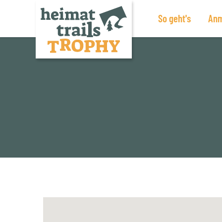
So geht's
Anm
Zum
Inhalt
springen