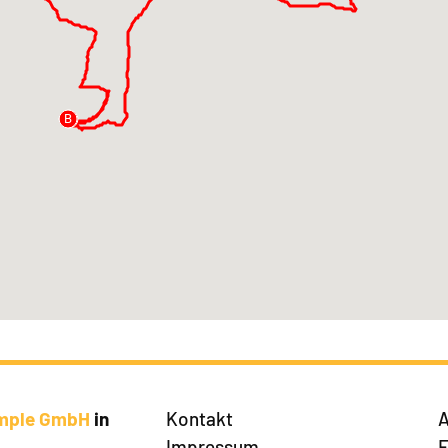
B
A
imple GmbH
in
Kontakt
A
Impressum